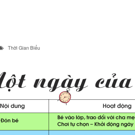
Thời Gian Biểu